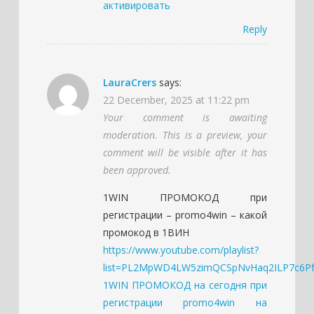
активировать
Reply
LauraCrers
says:
22 December, 2025 at 11:22 pm
Your comment is awaiting
moderation. This is a preview, your
comment will be visible after it has
been approved.
1WIN ПРОМОКОД при
регистрации – promo4win – какой
промокод в 1ВИН
https://www.youtube.com/playlist?
list=PL2MpWD4LW5zimQCSpNvHaq2ILP7c6Pf
1WIN ПРОМОКОД на сегодня при
регистрации promo4win на