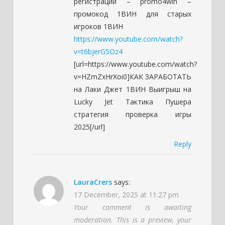
регистрации – promo4win –
промокод 1ВИН для старых
игроков 1ВИН
https://www.youtube.com/watch?
v=t6bjerG5Oz4
[url=https://www.youtube.com/watch?
v=HZmZxHrXoi0]КАК ЗАРАБОТАТЬ
на Лаки Джет 1ВИН Выигрыш на
Lucky Jet Тактика Пушера
стратегия проверка игры
2025[/url]
Reply
LauraCrers
says:
17 December, 2025 at 11:27 pm
Your comment is awaiting
moderation. This is a preview, your