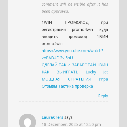
comment will be visible after it has
been approved.
1WIN ПРОМОКОД при
регистрации – promo4win – куда
вводить промокод 1ВИН
promo4win
https://www.youtube.com/watch?
v=PAD4DGvJ5hU
СДЕЛАЙ ТАК И ЗАРАБОТАЙ 1ВИН
КАК ВЫИГРАТЬ Lucky Jet
МОЩНАЯ СТРАТЕГИЯ Игра
Отзывы Тактика проверка
Reply
LauraCrers
says:
18 December, 2025 at 12:50 pm