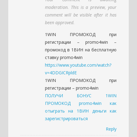
moderation. This is a preview, your
comment will be visible after it has
been approved.
1WIN ПРОМОКОД при
регистрации – promo4win –
промокод в 1ВИН на бесплатную
ставку promo4win
https://www.youtube.com/watch?
v=4DDGICRpldE
1WIN ПРОМОКОД при
регистрации – promo4win
ПОЛУЧИ БОНУС 1WIN
ПРОМОКОД promo4win как
отыграть на 1ВИН деньги как
зарегистрироваться
Reply