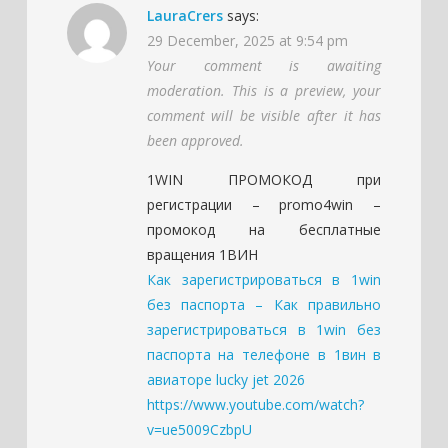
LauraCrers
says:
29 December, 2025 at 9:54 pm
Your comment is awaiting
moderation. This is a preview, your
comment will be visible after it has
been approved.
1WIN ПРОМОКОД при
регистрации – promo4win –
промокод на бесплатные
вращения 1ВИН
Как зарегистрироваться в 1win
без паспорта – Как правильно
зарегистрироваться в 1win без
паспорта на телефоне в 1вин в
авиаторе lucky jet 2026
https://www.youtube.com/watch?
v=ue5009CzbpU