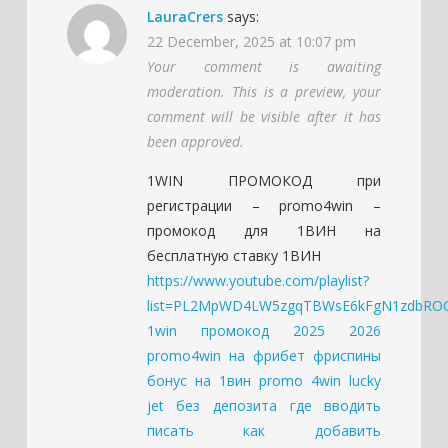
LauraCrers
says:
22 December, 2025 at 10:07 pm
Your comment is awaiting
moderation. This is a preview, your
comment will be visible after it has
been approved.
1WIN ПРОМОКОД при
регистрации – promo4win –
промокод для 1ВИН на
бесплатную ставку 1ВИН
https://www.youtube.com/playlist?
list=PL2MpWD4LW5zgqTBWsE6kFgN1zdbRO
1win промокод 2025 2026
promo4win на фрибет фриспины
бонус на 1вин promo 4win lucky
jet без депозита где вводить
писать как добавить