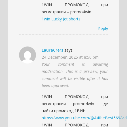
1WIN ПРОМОКОД при
регистрации – promo4win
1win Lucky Jet shorts
Reply
LauraCrers
says:
24 December, 2025 at 8:50 pm
Your comment is awaiting
moderation. This is a preview, your
comment will be visible after it has
been approved.
1WIN ПРОМОКОД при
регистрации – promo4win – где
найти промокод 1ВИН
https://www.youtube.com/@A4theBest569/vi
1WIN ПРОМОКОД при