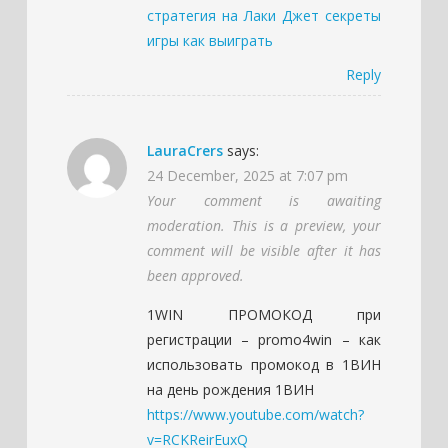
стратегия на Лаки Джет секреты
игры как выиграть
Reply
LauraCrers
says:
24 December, 2025 at 7:07 pm
Your comment is awaiting
moderation. This is a preview, your
comment will be visible after it has
been approved.
1WIN ПРОМОКОД при
регистрации – promo4win – как
использовать промокод в 1ВИН
на день рождения 1ВИН
https://www.youtube.com/watch?
v=RCKReirEuxQ