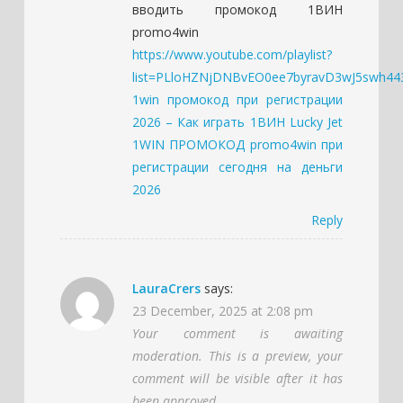
вводить промокод 1ВИН
promo4win
https://www.youtube.com/playlist?
list=PLloHZNjDNBvEO0ee7byravD3wJ5swh44
1win промокод при регистрации
2026 – Как играть 1ВИН Lucky Jet
1WIN ПРОМОКОД promo4win при
регистрации сегодня на деньги
2026
Reply
LauraCrers
says:
23 December, 2025 at 2:08 pm
Your comment is awaiting
moderation. This is a preview, your
comment will be visible after it has
been approved.