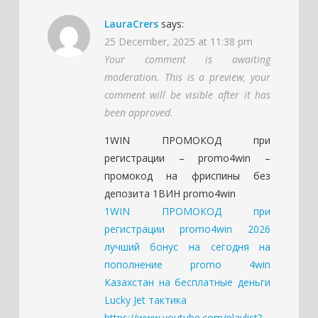
LauraCrers
says:
25 December, 2025 at 11:38 pm
Your comment is awaiting
moderation. This is a preview, your
comment will be visible after it has
been approved.
1WIN ПРОМОКОД при
регистрации – promo4win –
промокод на фриспины без
депозита 1ВИН promo4win
1WIN ПРОМОКОД при
регистрации promo4win 2026
лучший бонус на сегодня на
пополнение promo 4win
Казахстан на бесплатные деньги
Lucky Jet тактика
https://www.youtube.com/playlist?