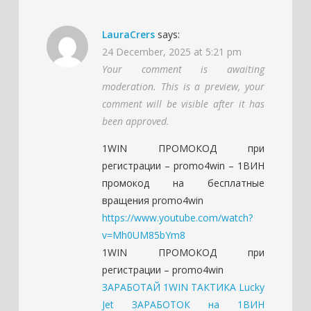
LauraCrers
says:
24 December, 2025 at 5:21 pm
Your comment is awaiting
moderation. This is a preview, your
comment will be visible after it has
been approved.
1WIN ПРОМОКОД при
регистрации – promo4win – 1ВИН
промокод на бесплатные
вращения promo4win
https://www.youtube.com/watch?
v=Mh0UM85bYm8
1WIN ПРОМОКОД при
регистрации – promo4win
ЗАРАБОТАЙ 1WIN ТАКТИКА Lucky
Jet ЗАРАБОТОК на 1ВИН