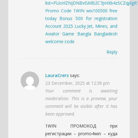
list=PLloHZNjDNBvGMB2C7pHXb4zSCZqplgR
Promo Code 1WIN wix100500 free
today Bonus 500 for registration
Account 2025 Lucky Jet, Mines, and
Aviator Game Bangla Bangladesh
welcome code
Reply
LauraCrers
says:
23 December, 2025 at 12:36 pm
Your comment is awaiting
moderation. This is a preview, your
comment will be visible after it has
been approved.
1WIN ПРОМОКОД при
регистрации – promo4win – куда